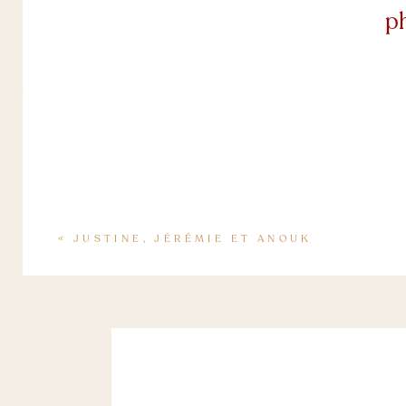
p
«
JUSTINE, JÉRÉMIE ET ANOUK