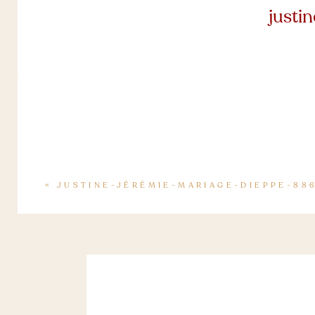
justi
«
JUSTINE-JÉRÉMIE-MARIAGE-DIEPPE-88